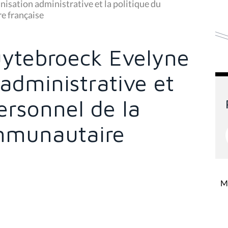
nisation administrative et la politique du
e française
uytebroeck Evelyne
 administrative et
personnel de la
mmunautaire
Mi