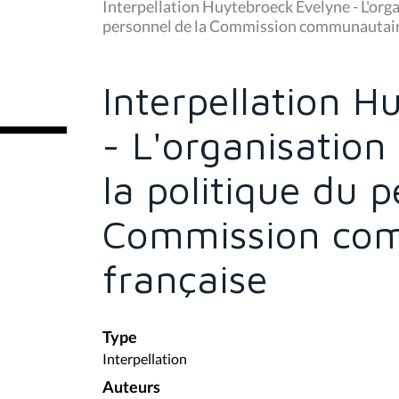
u
Interpellation Huytebroeck Evelyne - L'orga
s
personnel de la Commission communautair
ê
t
e
s
Interpellation H
i
c
i
- L'organisation
:
la politique du 
Commission co
française
Type
Interpellation
Auteurs