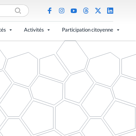
tés
Activités
Participation citoyenne