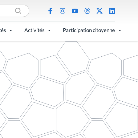
tés
Activités
Participation citoyenne