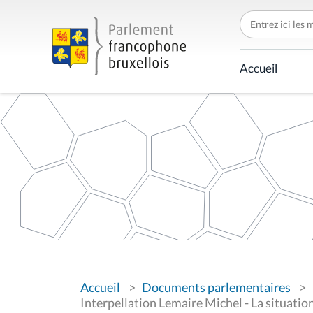
C
h
e
r
c
Accueil
h
e
r
p
a
r
V
Accueil
Documents parlementaires
o
u
Interpellation Lemaire Michel - La situation
s