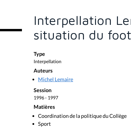
ê
t
e
Interpellation L
s
i
c
situation du foot
i
:
Type
Interpellation
Auteurs
Michel Lemaire
Session
1996 - 1997
Matières
Coordination de la politique du Collège
Sport