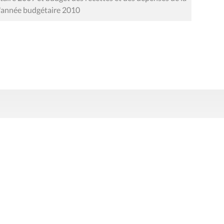
'année budgétaire 2010
Presse
Liens utiles
 légales
Politique de données
Déclaration d'acces