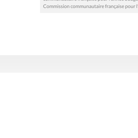
Commission communautaire française pour l
Contact
Mentions
Rue du Lombard 77
1000 Bruxelles