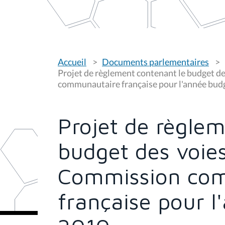
V
Accueil
Documents parlementaires
o
u
Projet de règlement contenant le budget d
s
communautaire française pour l'année bud
ê
t
e
s
Projet de règlem
i
c
i
budget des voie
:
Commission co
française pour l