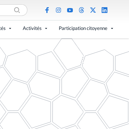
tés
Activités
Participation citoyenne