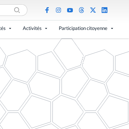
tés
Activités
Participation citoyenne