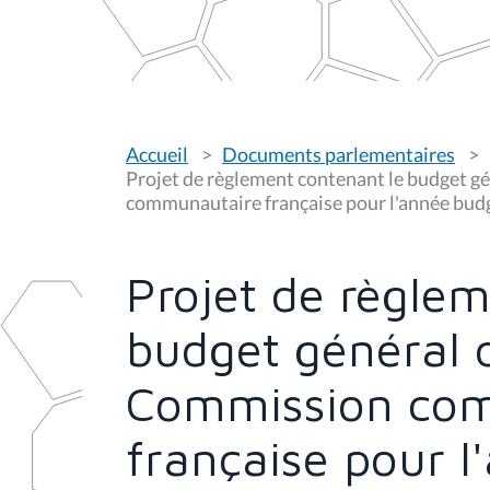
V
Accueil
Documents parlementaires
o
u
Projet de règlement contenant le budget g
s
communautaire française pour l'année bud
ê
t
e
s
Projet de règlem
i
c
i
budget général 
:
Commission co
française pour l