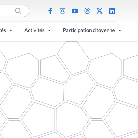
tés
Activités
Participation citoyenne