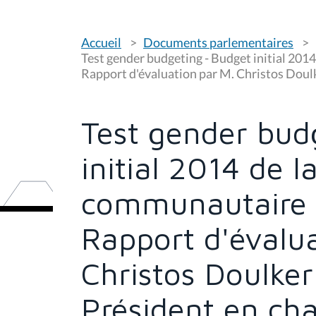
V
Accueil
Documents parlementaires
o
u
Test gender budgeting - Budget initial 20
s
Rapport d'évaluation par M. Christos Doul
ê
t
e
s
Test gender bud
i
c
i
initial 2014 de 
:
communautaire f
Rapport d'évalua
Christos Doulkeri
Président en ch