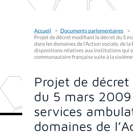
V
Accueil
Documents parlementaires
o
u
Projet de décret modifiant le décret du 5 ma
s
dans les domaines de l’Action sociale, de la 
ê
dispositions relatives aux institutions qui 
t
e
communautaire française suite à la sixième
s
i
c
i
Projet de décret
:
du 5 mars 2009 r
services ambulat
domaines de l’Ac