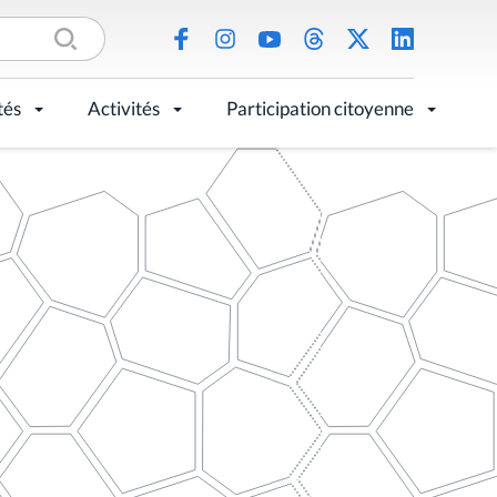
tés
Activités
Participation citoyenne