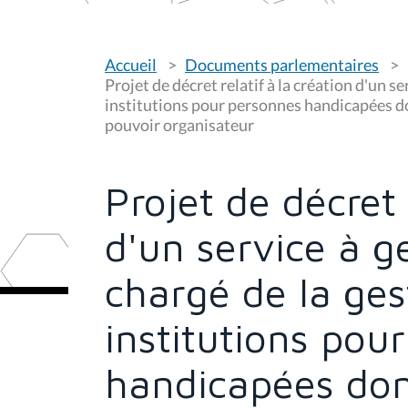
V
Accueil
Documents parlementaires
o
u
Projet de décret relatif à la création d'un s
s
institutions pour personnes handicapées 
ê
pouvoir organisateur
t
e
s
i
c
Projet de décret 
i
:
d'un service à g
chargé de la ges
institutions pou
handicapées don