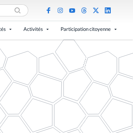
tés
Activités
Participation citoyenne