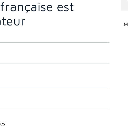
rançaise est
ateur
Mi
ées