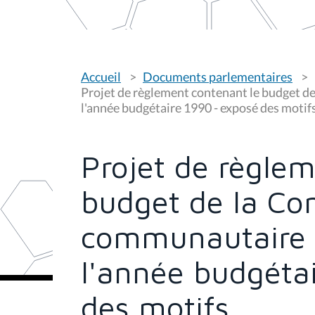
V
Accueil
Documents parlementaires
o
u
Projet de règlement contenant le budget 
s
l'année budgétaire 1990 - exposé des motif
ê
t
e
s
Projet de règlem
i
c
i
budget de la Co
:
communautaire 
l'année budgéta
des motifs