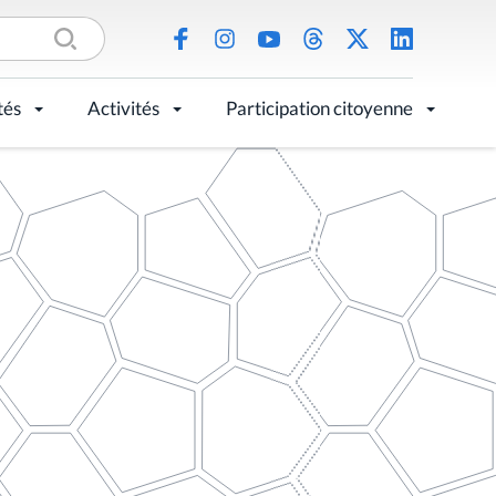
tés
Activités
Participation citoyenne