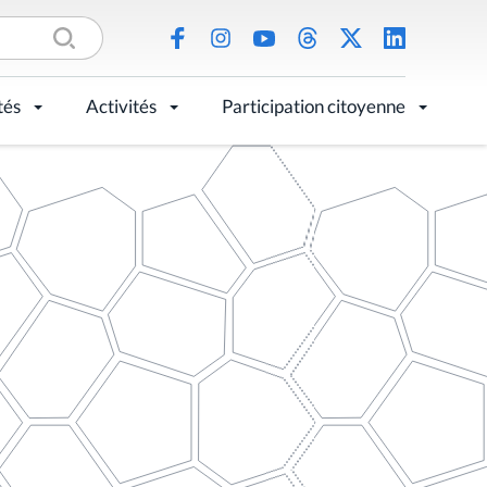
tés
Activités
Participation citoyenne