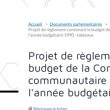
V
Accueil
Documents parlementaires
o
u
Projet de règlement contenant le budget 
s
l'année budgétaire 1990 - tableaux
ê
t
e
s
Projet de règlem
i
c
i
budget de la Co
:
communautaire 
l'année budgéta
Télécharger le fichier