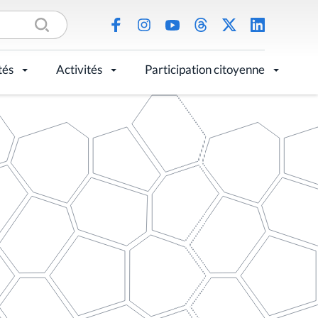
tés
Activités
Participation citoyenne