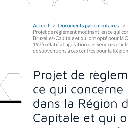
V
Accueil
Documents parlementaires
o
u
Projet de règlement modifiant, en ce qui co
s
Bruxelles-Capitale et qui ont opté pour la 
ê
1975 relatif à l'agréation des Services d'aid
t
e
de subventions à ces centres pour la Région
s
i
c
i
Projet de règlem
:
ce qui concerne 
dans la Région d
Capitale et qui 