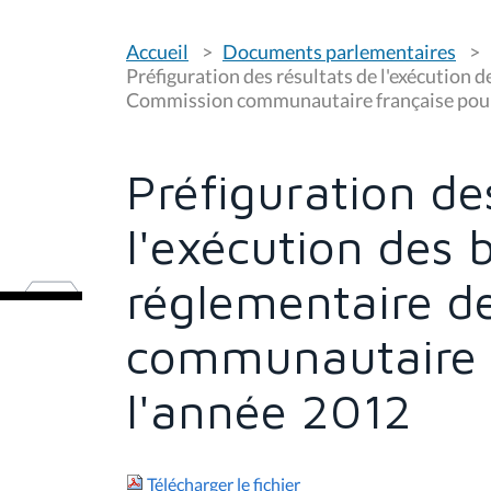
V
Accueil
Documents parlementaires
o
u
Préfiguration des résultats de l'exécution d
s
Commission communautaire française pour
ê
t
e
s
Préfiguration de
i
c
i
l'exécution des 
:
réglementaire d
communautaire 
l'année 2012
Télécharger le fichier