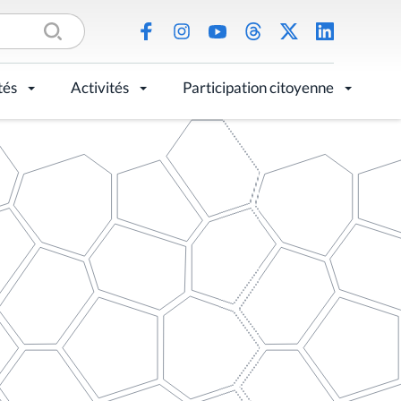
tés
Activités
Participation citoyenne