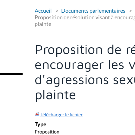
V
Accueil
Documents parlementaires
o
u
Proposition de résolution visant à encourag
s
plainte
ê
t
e
s
Proposition de r
i
c
i
encourager les 
:
d'agressions sex
plainte
Télécharger le fichier
Type
Proposition