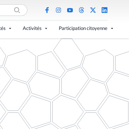
tés
Activités
Participation citoyenne