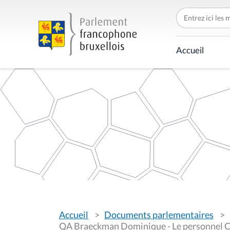
C
h
e
r
c
Accueil
h
e
r
p
a
r
V
Accueil
Documents parlementaires
o
u
QA Braeckman Dominique - Le personnel 