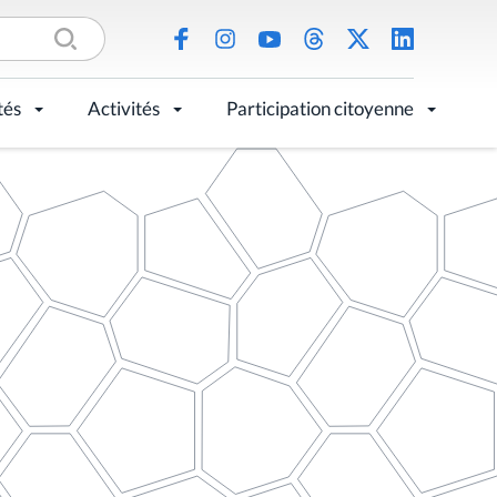
tés
Activités
Participation citoyenne