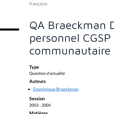
s
française
ê
t
e
s
QA Braeckman D
i
c
i
personnel CGSP
:
communautaire 
Type
Question d'actualité
Auteurs
Dominique Braeckman
Session
2003 - 2004
Matières