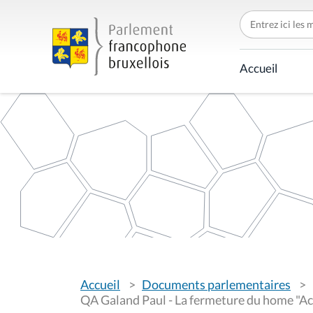
C
h
e
r
c
Accueil
h
e
r
p
a
r
V
Accueil
Documents parlementaires
o
u
QA Galand Paul - La fermeture du home "Ac
s