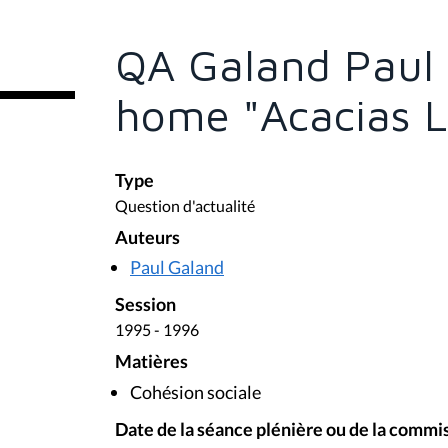
ê
t
e
QA Galand Paul 
s
i
c
home "Acacias L
i
:
Type
Question d'actualité
Auteurs
Paul Galand
Session
1995 - 1996
Matières
Cohésion sociale
Date de la séance plénière ou de la commi