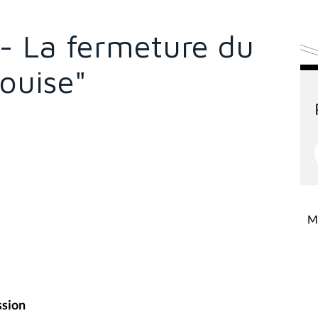
- La fermeture du
ouise"
Mi
ssion