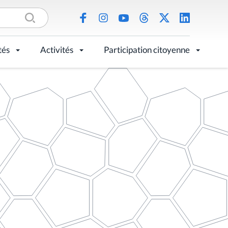
tés
Activités
Participation citoyenne