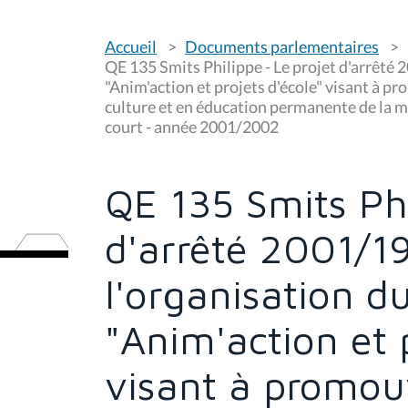
V
Accueil
Documents parlementaires
o
u
QE 135 Smits Philippe - Le projet d'arrêté 
s
"Anim'action et projets d'école" visant à p
ê
culture et en éducation permanente de la m
t
e
court - année 2001/2002
s
i
c
i
QE 135 Smits Phi
:
d'arrêté 2001/19
l'organisation 
"Anim'action et 
visant à promouv