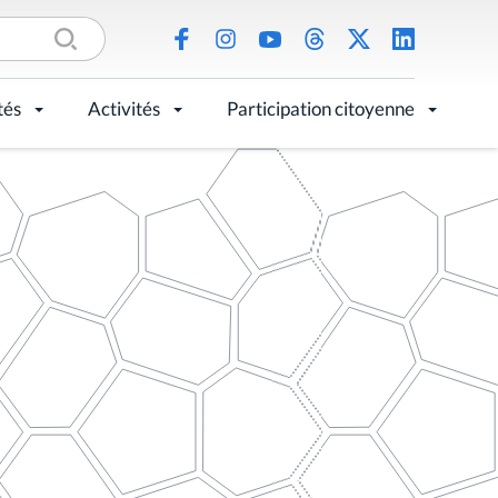
tés
Activités
Participation citoyenne