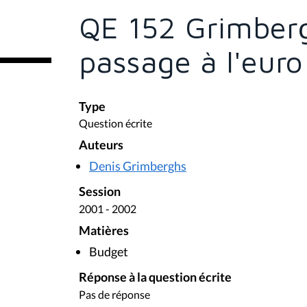
ê
t
QE 152 Grimberg
e
s
i
passage à l'euro
c
i
:
Type
Question écrite
Auteurs
Denis Grimberghs
Session
2001 - 2002
Matières
Budget
Réponse à la question écrite
Pas de réponse