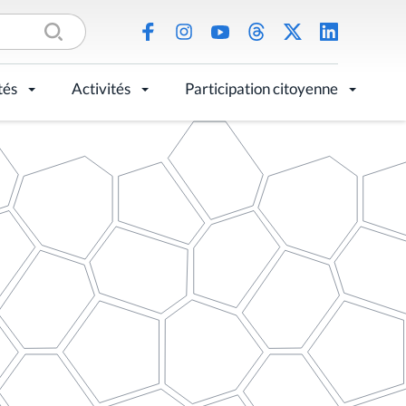
tés
Activités
Participation citoyenne