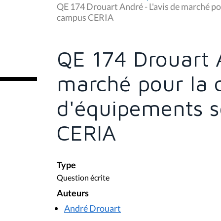
u
QE 174 Drouart André - L'avis de marché po
s
campus CERIA
ê
t
e
s
QE 174 Drouart A
i
c
i
marché pour la 
:
d'équipements s
CERIA
Type
Question écrite
Auteurs
André Drouart