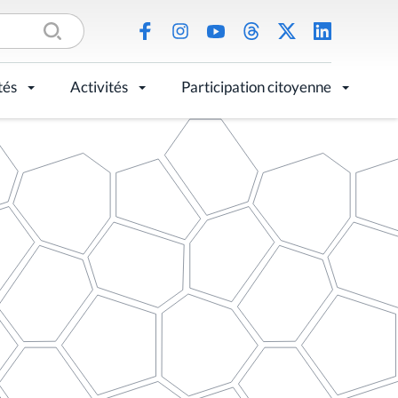
tés
Activités
Participation citoyenne