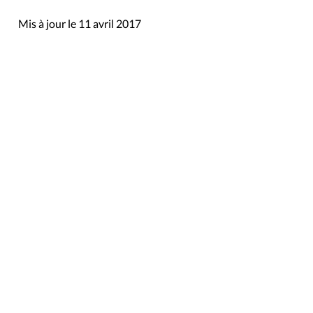
Mis à jour le 11 avril 2017
Rue du Lombard 77
1000 Bruxelles
Contact
Presse
Liens utiles