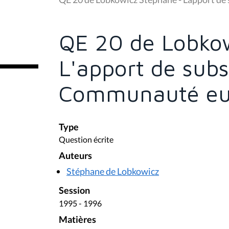
s
ê
t
e
QE 20 de Lobkow
s
i
c
L'apport de subs
i
:
Communauté eu
Type
Question écrite
Auteurs
Stéphane de Lobkowicz
Session
1995 - 1996
Matières