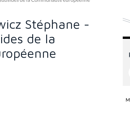
icz Stéphane -
ides de la
ropéenne
Mi