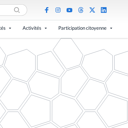
tés
Activités
Participation citoyenne