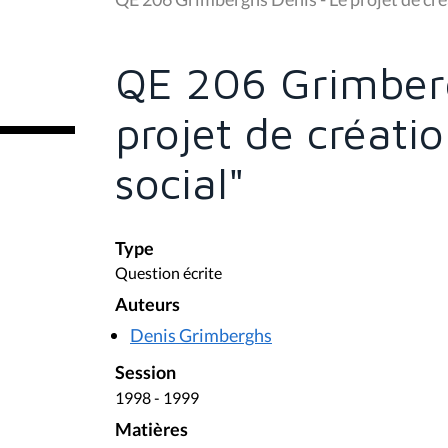
s
ê
t
e
QE 206 Grimberg
s
i
c
projet de créat
i
:
social"
Type
Question écrite
Auteurs
Denis Grimberghs
Session
1998 - 1999
Matières