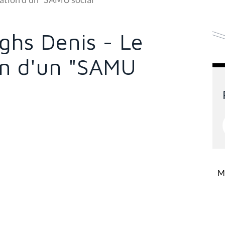
hs Denis - Le
ion d'un "SAMU
Mi