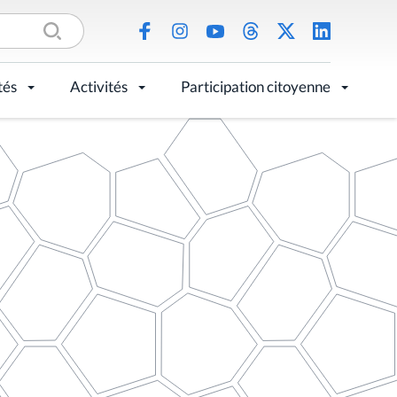
tés
Activités
Participation citoyenne