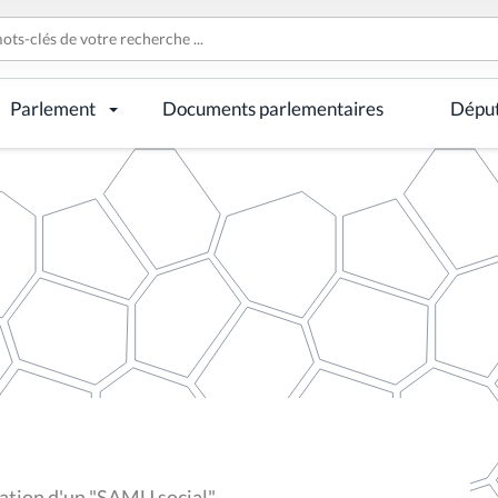
Parlement
Documents parlementaires
Dépu
éation d'un "SAMU social"