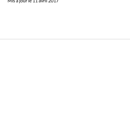
Mis à jour le 11 avril 2017
Rue du Lombard 77
1000 Bruxelles
Contact
Presse
Liens utiles