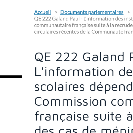
V
Accueil
Documents parlementaires
o
u
QE 222 Galand Paul - L'information des ins
s
communautaire française suite à la recrud
ê
circulaires récentes de la Communauté fra
t
e
s
i
c
QE 222 Galand P
i
:
L'information de
scolaires dépend
Commission co
française suite 
des cas de méni