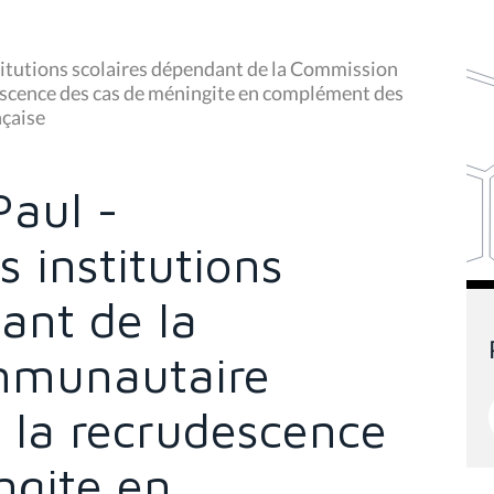
titutions scolaires dépendant de la Commission
escence des cas de méningite en complément des
nçaise
aul -
s institutions
ant de la
mmunautaire
à la recrudescence
ngite en