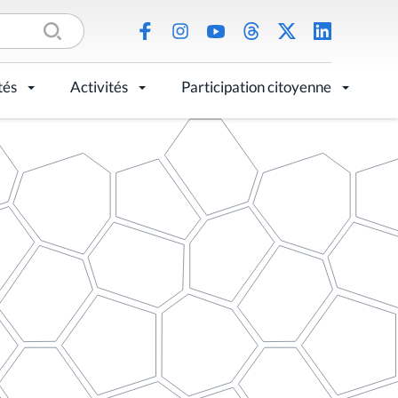
tés
Activités
Participation citoyenne