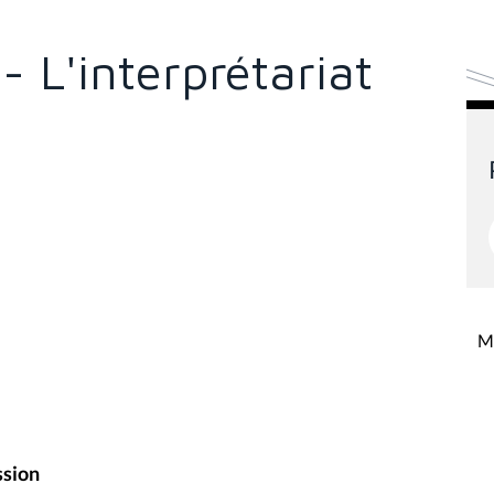
 L'interprétariat
l
Mi
ssion