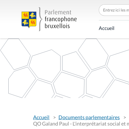
C
h
e
r
c
Accueil
h
e
r
p
a
r
V
Accueil
Documents parlementaires
o
u
QO Galand Paul - L'interprétariat social et
s