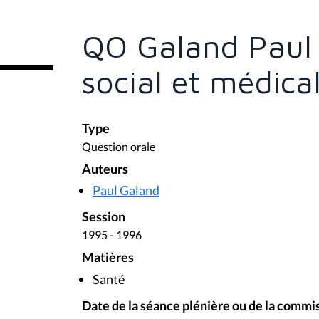
ê
t
e
QO Galand Paul -
s
i
c
social et médica
i
:
Type
Question orale
Auteurs
Paul Galand
Session
1995 - 1996
Matières
Santé
Date de la séance plénière ou de la commi