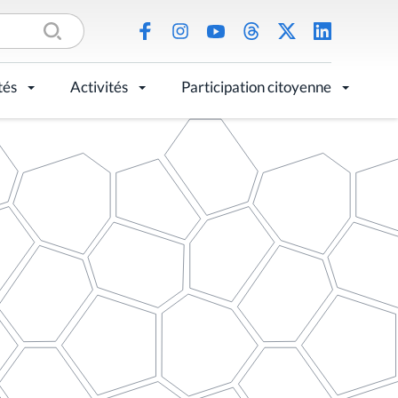
tés
Activités
Participation citoyenne