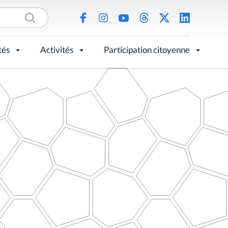
tés
Activités
Participation citoyenne