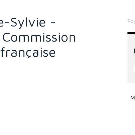
-Sylvie -
la Commission
française
Mi