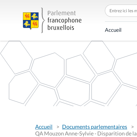
C
h
e
r
c
Accueil
h
e
r
p
a
r
V
Accueil
Documents parlementaires
o
u
QA Mouzon Anne-Sylvie - Disparition de 