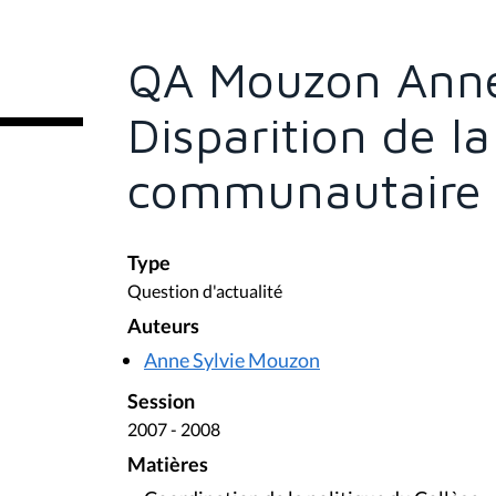
s
ê
t
e
QA Mouzon Anne
s
i
c
Disparition de 
i
:
communautaire 
Type
Question d'actualité
Auteurs
Anne Sylvie Mouzon
Session
2007 - 2008
Matières