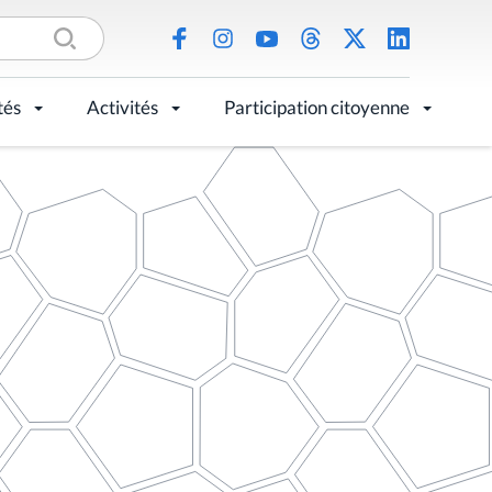
tés
Activités
Participation citoyenne