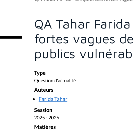
s
ê
t
e
QA Tahar Farida
s
i
c
fortes vagues de
i
:
publics vulnérabi
Type
Question d'actualité
Auteurs
Farida Tahar
Session
2025 - 2026
Matières