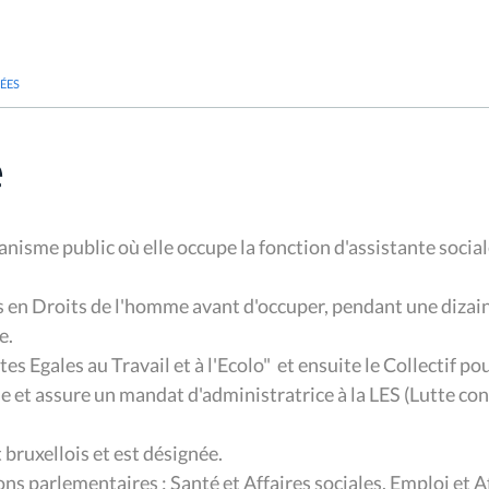
ÉES
e
anisme public où elle occupe la fonction d'assistante soci
es en Droits de l'homme avant d'occuper, pendant une dizai
ue.
tes Egales au Travail et à l'Ecolo" et ensuite le Collectif po
 et assure un mandat d'administratrice à la LES (Lutte cont
bruxellois et est désignée.
ions parlementaires : Santé et Affaires sociales, Emploi et