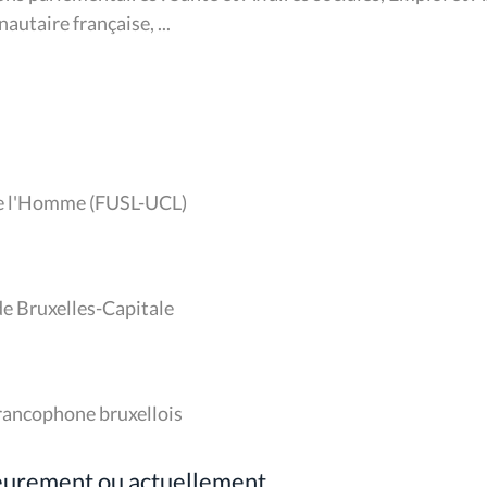
utaire française, ...
de l'Homme (FUSL-UCL)
e Bruxelles-Capitale
rancophone bruxellois
ieurement ou actuellement