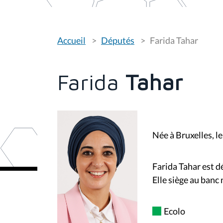
V
Accueil
Députés
Farida Tahar
o
u
s
ê
t
Farida
Tahar
e
s
i
c
i
:
Née à Bruxelles, 
Farida Tahar
est d
Elle siège au banc
Ecolo