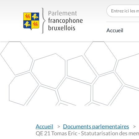
C
h
e
r
c
Accueil
h
e
r
p
a
r
V
Accueil
Documents parlementaires
o
u
QE 21 Tomas Eric - Statutarisation des me
s