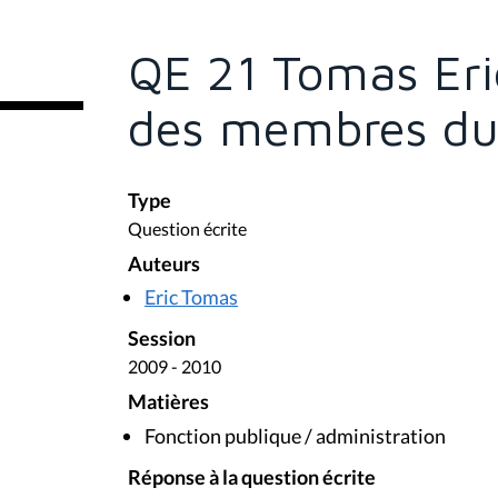
ê
t
e
QE 21 Tomas Eric
s
i
c
des membres du
i
:
Type
Question écrite
Auteurs
Eric Tomas
Session
2009 - 2010
Matières
Fonction publique / administration
Réponse à la question écrite