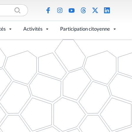
tés
Activités
Participation citoyenne