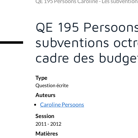
u
QE 195 Persoons Caroline - Les subventions
s
ê
t
e
QE 195 Persoons
s
i
c
subventions octr
i
:
cadre des budget
Type
Question écrite
Auteurs
Caroline Persoons
Session
2011 - 2012
Matières