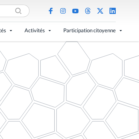
tés
Activités
Participation citoyenne