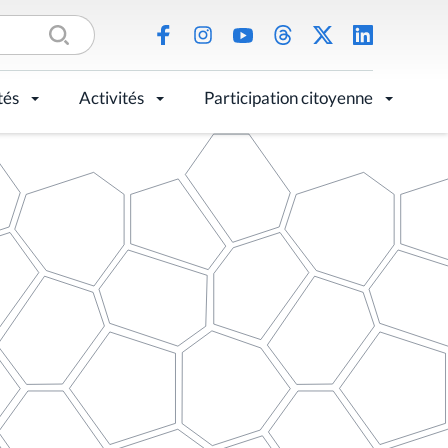
tés
Activités
Participation citoyenne