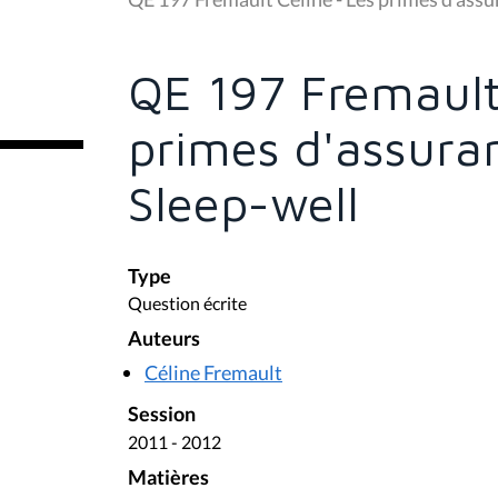
s
ê
t
e
QE 197 Fremault
s
i
c
primes d'assura
i
:
Sleep-well
Type
Question écrite
Auteurs
Céline Fremault
Session
2011 - 2012
Matières