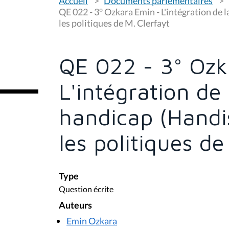
Accueil
Documents parlementaires
o
u
QE 022 - 3° Ozkara Emin - L'intégration de
s
les politiques de M. Clerfayt
ê
t
e
s
QE 022 - 3° Ozk
i
c
i
L'intégration de
:
handicap (Handi
les politiques de
Type
Question écrite
Auteurs
Emin Ozkara