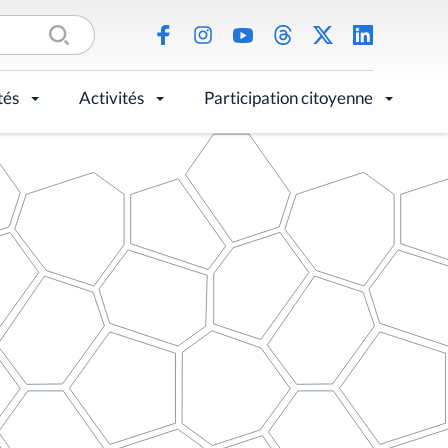
tés
Activités
Participation citoyenne