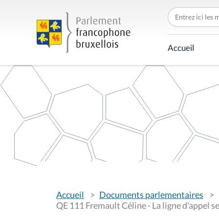
C
h
e
r
c
Accueil
h
e
r
p
a
r
V
Accueil
Documents parlementaires
o
u
QE 111 Fremault Céline - La ligne d'appel s
s