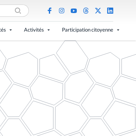
tés
Activités
Participation citoyenne