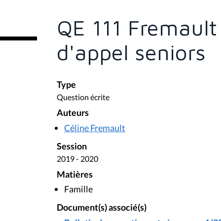
ê
t
e
QE 111 Fremault 
s
i
c
d'appel seniors
i
:
Type
Question écrite
Auteurs
Céline Fremault
Session
2019 - 2020
Matières
Famille
Document(s) associé(s)