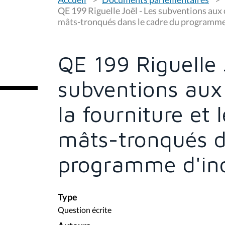
o
u
QE 199 Riguelle Joël - Les subventions aux
s
mâts-tronqués dans le cadre du programme 
ê
t
e
s
QE 199 Riguelle 
i
c
i
subventions au
:
la fourniture et
mâts-tronqués d
programme d'ind
Type
Question écrite