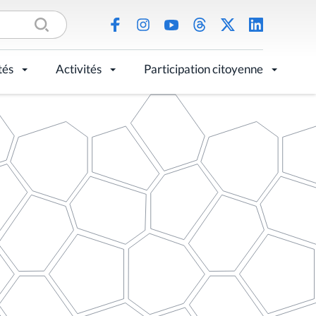
tés
Activités
Participation citoyenne