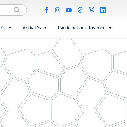
tés
Activités
Participation citoyenne