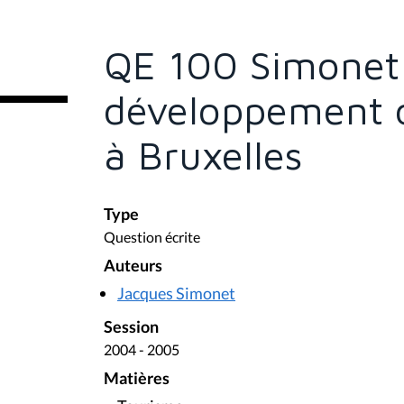
s
ê
t
e
QE 100 Simonet 
s
i
c
développement d
i
:
à Bruxelles
Type
Question écrite
Auteurs
Jacques Simonet
Session
2004 - 2005
Matières