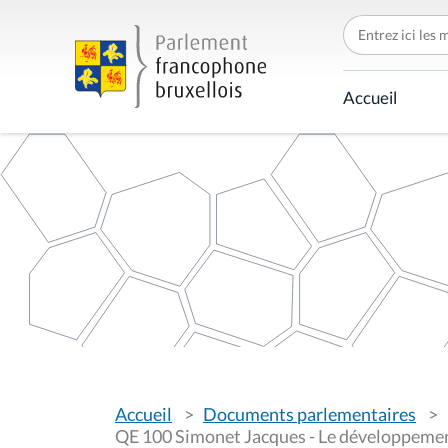
C
h
e
r
c
Accueil
h
e
r
p
a
r
V
Accueil
Documents parlementaires
o
u
QE 100 Simonet Jacques - Le développement