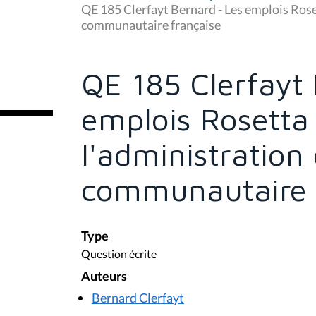
u
QE 185 Clerfayt Bernard - Les emplois Ros
s
communautaire française
ê
t
e
s
QE 185 Clerfayt 
i
c
i
emplois Rosetta
:
l'administration
communautaire 
Type
Question écrite
Auteurs
Bernard Clerfayt