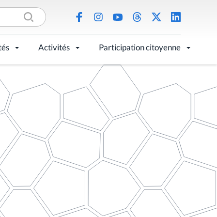
tés
Activités
Participation citoyenne