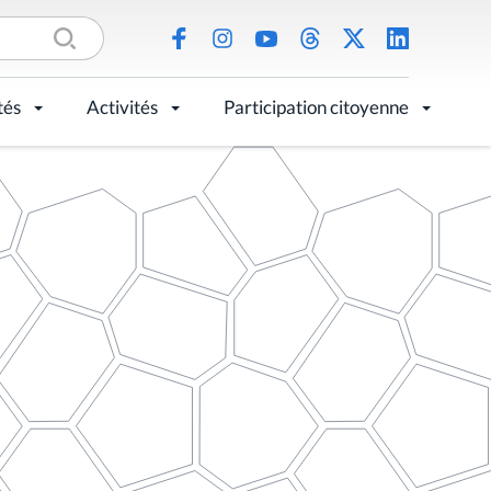
tés
Activités
Participation citoyenne