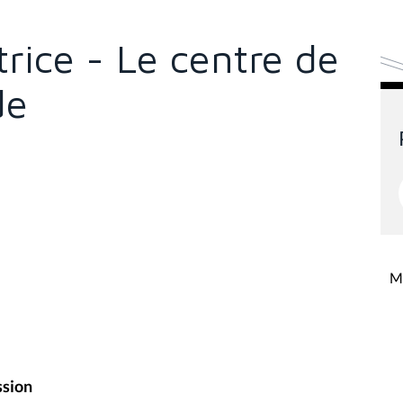
rice - Le centre de
de
Mi
ssion