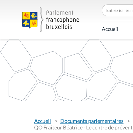
C
h
e
r
c
Accueil
h
e
r
p
a
r
V
Accueil
Documents parlementaires
o
u
QO Fraiteur Béatrice - Le centre de prévent
s