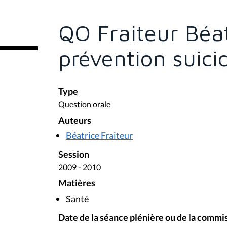
ê
t
e
QO Fraiteur Béat
s
i
c
prévention suici
i
:
Type
Question orale
Auteurs
Béatrice Fraiteur
Session
2009 - 2010
Matières
Santé
Date de la séance plénière ou de la commi