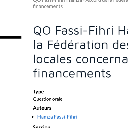
s
financements
ê
t
e
s
QO Fassi-Fihri 
i
c
i
la Fédération de
:
locales concerna
financements
Type
Question orale
Auteurs
Hamza Fassi-Fihri
Session