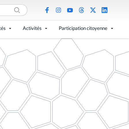
tés
Activités
Participation citoyenne