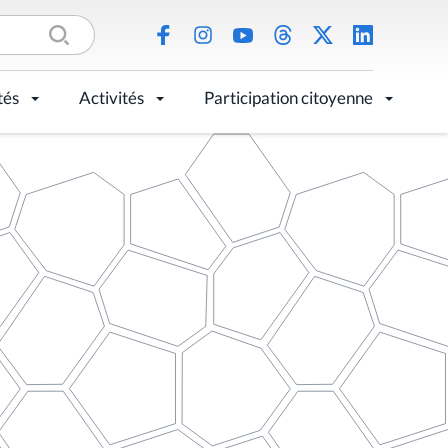
tés
Activités
Participation citoyenne