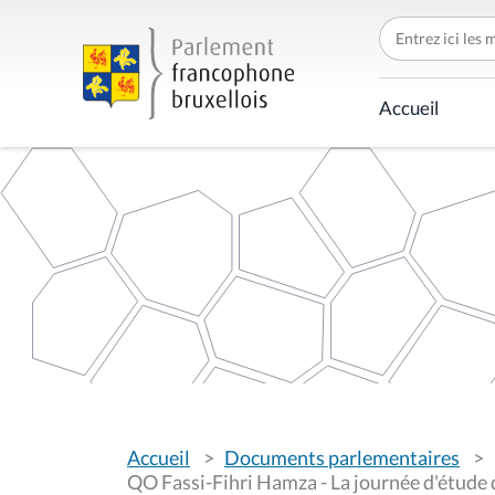
C
h
e
r
c
Accueil
h
e
r
p
a
r
V
Accueil
Documents parlementaires
o
u
QO Fassi-Fihri Hamza - La journée d'étude du