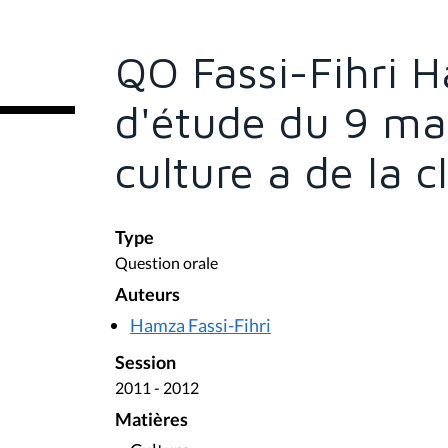
s
ê
t
e
QO Fassi-Fihri 
s
i
c
d'étude du 9 mar
i
:
culture a de la c
Type
Question orale
Auteurs
Hamza Fassi-Fihri
Session
2011 - 2012
Matières