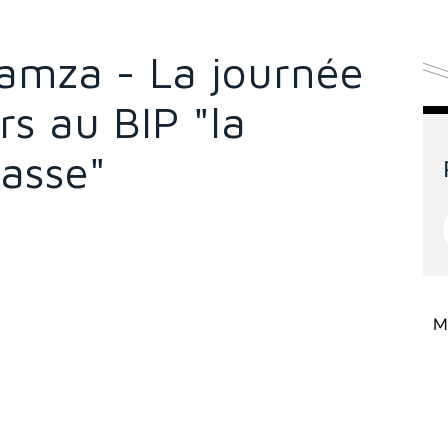
Hamza - La journée
s au BIP "la
lasse"
Mi