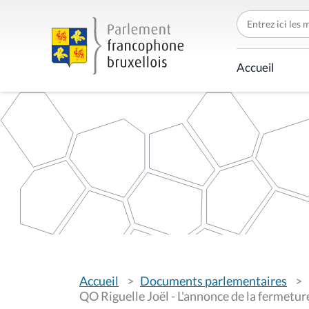
C
h
e
r
c
Accueil
h
e
r
p
a
r
V
Accueil
Documents parlementaires
o
u
QO Riguelle Joël - L'annonce de la fermetu
s