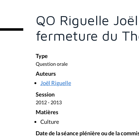
ê
t
e
QO Riguelle Joël
s
i
c
fermeture du Th
i
:
Type
Question orale
Auteurs
Joël Riguelle
Session
2012 - 2013
Matières
Culture
Date de la séance plénière ou de la commi