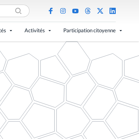
tés
Activités
Participation citoyenne