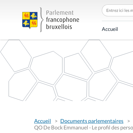
C
h
e
r
c
Accueil
h
e
r
p
a
r
V
Accueil
Documents parlementaires
o
u
QO De Bock Emmanuel - Le profil des perso
s