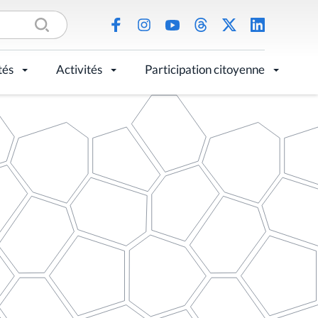
tés
Activités
Participation citoyenne