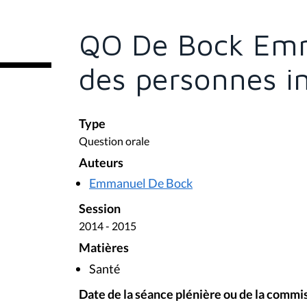
ê
t
e
QO De Bock Emma
s
i
c
des personnes in
i
:
Type
Question orale
Auteurs
Emmanuel De Bock
Session
2014 - 2015
Matières
Santé
Date de la séance plénière ou de la commi