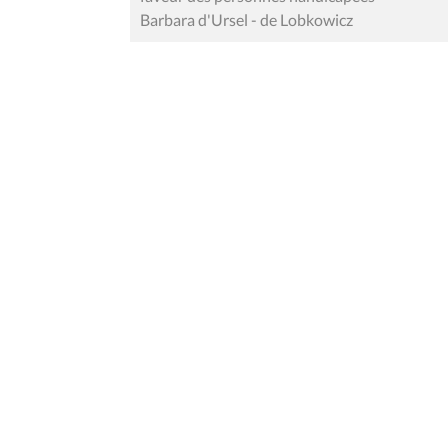
Barbara d'Ursel - de Lobkowicz
Contact
Mentions
Rue du Lombard 77
1000 Bruxelles