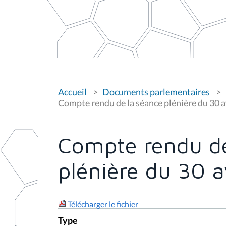
V
Accueil
Documents parlementaires
o
u
Compte rendu de la séance plénière du 30 a
s
ê
t
e
Compte rendu de
s
i
c
plénière du 30 a
i
:
Télécharger le fichier
Type