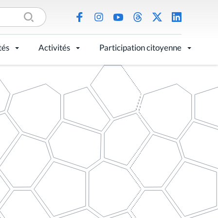
tés
Activités
Participation citoyenne