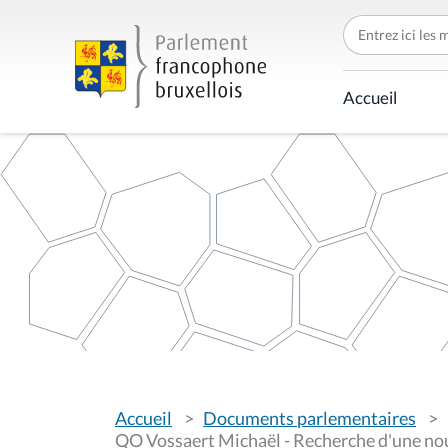
C
h
e
r
c
Accueil
h
e
r
p
a
r
V
Accueil
Documents parlementaires
o
u
QO Vossaert Michaël - Recherche d'une nouve