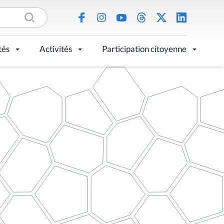
tés
Activités
Participation citoyenne