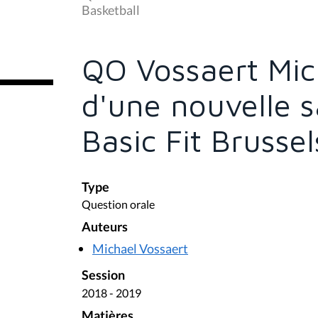
s
Basketball
ê
t
e
s
QO Vossaert Mic
i
c
i
d'une nouvelle s
:
Basic Fit Brussel
Type
Question orale
Auteurs
Michael Vossaert
Session
2018 - 2019
Matières