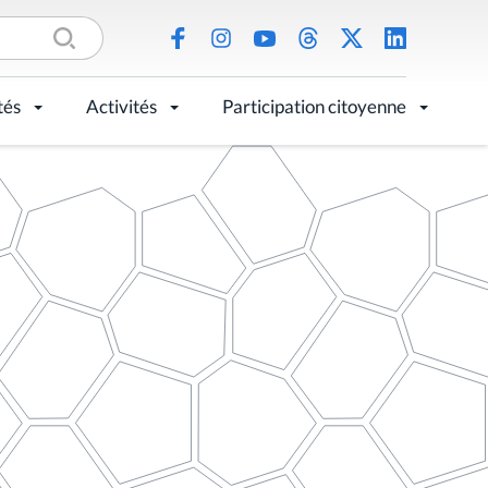
tés
Activités
Participation citoyenne