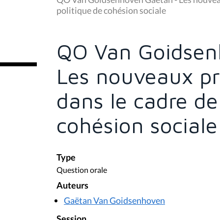
s
politique de cohésion sociale
ê
t
e
s
QO Van Goidsen
i
c
i
Les nouveaux pr
:
dans le cadre de
cohésion sociale
Type
Question orale
Auteurs
Gaëtan Van Goidsenhoven
Session