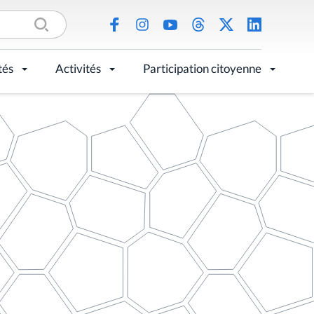
tés
Activités
Participation citoyenne