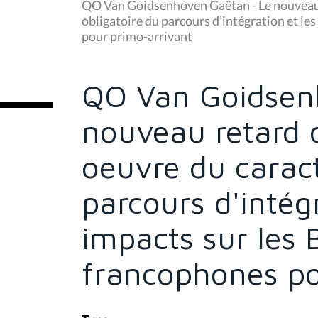
u
QO Van Goidsenhoven Gaëtan - Le nouveau r
s
obligatoire du parcours d'intégration et le
ê
pour primo-arrivant
t
e
s
i
c
QO Van Goidsen
i
:
nouveau retard 
oeuvre du caract
parcours d'intégr
impacts sur les 
francophones po