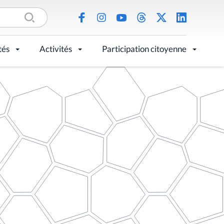
tés
Activités
Participation citoyenne