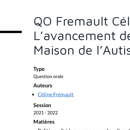
s
ê
t
e
QO Fremault Cél
s
i
c
L’avancement de 
i
:
Maison de l’Aut
Type
Question orale
Auteurs
Céline Fremault
Session
2021 - 2022
Matières