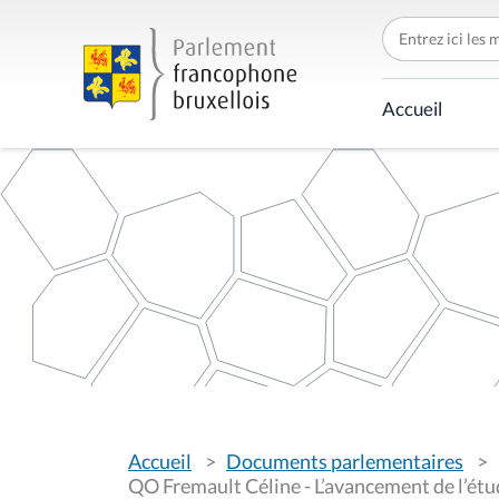
C
h
e
r
c
Accueil
h
e
r
p
a
r
V
Accueil
Documents parlementaires
o
u
QO Fremault Céline - L’avancement de l’étu