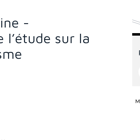
ine -
l’étude sur la
isme
Mi