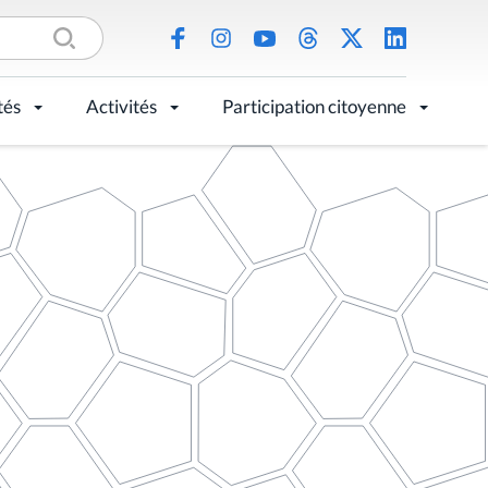
tés
Activités
Participation citoyenne