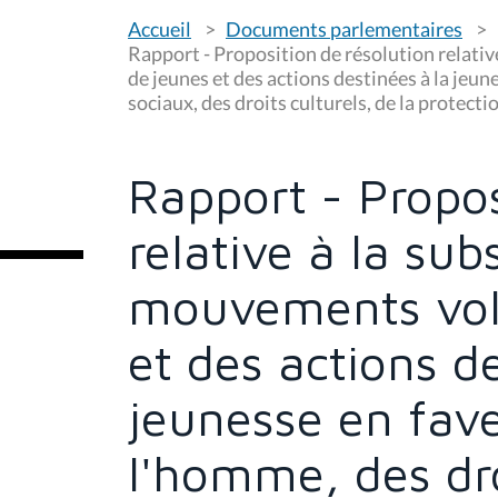
V
Accueil
Documents parlementaires
o
u
Rapport - Proposition de résolution relati
s
de jeunes et des actions destinées à la jeun
ê
sociaux, des droits culturels, de la protect
t
e
s
i
c
Rapport - Propos
i
:
relative à la sub
mouvements volo
et des actions d
jeunesse en fave
l'homme, des dro