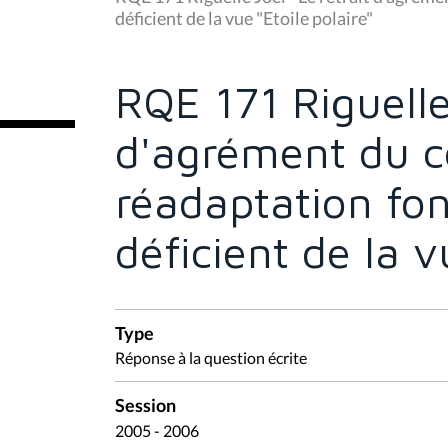
s
déficient de la vue "Etoile polaire"
ê
t
e
s
RQE 171 Riguelle 
i
c
i
d'agrément du c
:
réadaptation fon
déficient de la v
Type
Réponse à la question écrite
Session
2005 - 2006