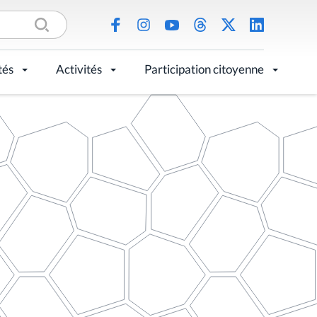
tés
Activités
Participation citoyenne