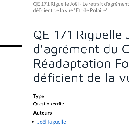
u
QE 171 Riguelle Joël - Le retrait d'agréme
s
déficient de la vue "Etoile Polaire"
ê
t
e
s
QE 171 Riguelle J
i
c
i
d'agrément du C
:
Réadaptation Fo
déficient de la v
Type
Question écrite
Auteurs
Joël Riguelle