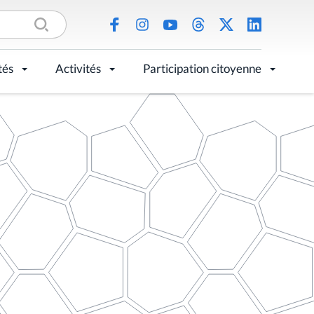
tés
Activités
Participation citoyenne