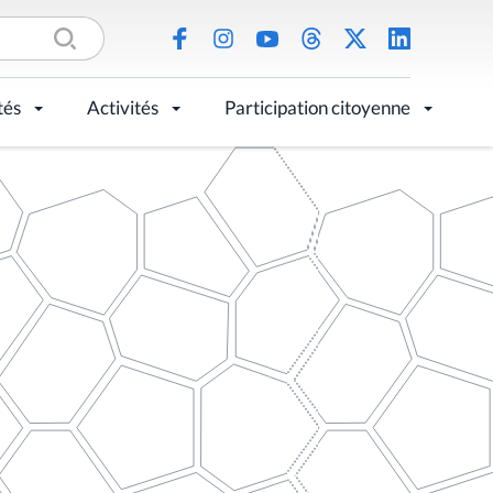
tés
Activités
Participation citoyenne