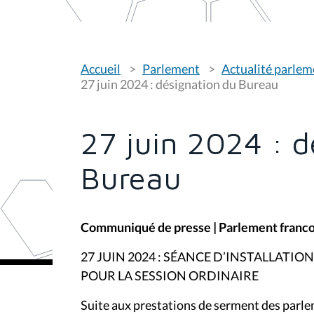
V
Accueil
Parlement
Actualité parlem
o
u
27 juin 2024 : désignation du Bureau
s
ê
t
e
27 juin 2024 : d
s
i
c
Bureau
i
:
Communiqué de presse | Parlement franco
27 JUIN 2024 : SÉANCE D’INSTALLAT
POUR LA SESSION ORDINAIRE
Suite aux prestations de serment des parlem