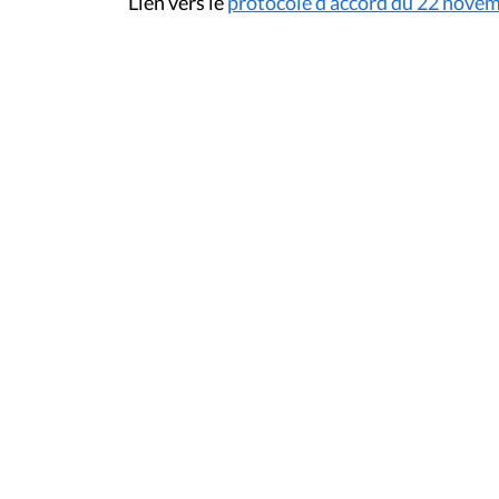
Lien vers le
protocole d’accord du 22 nove