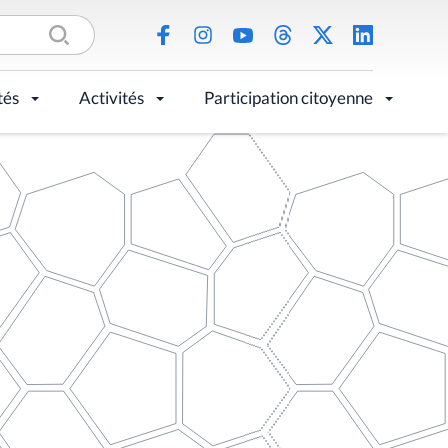
tés
Activités
Participation citoyenne