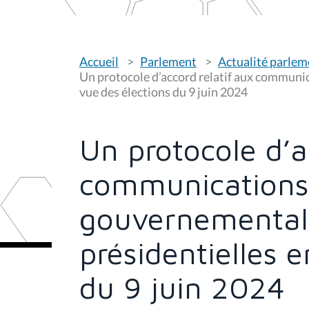
V
Accueil
Parlement
Actualité parlem
o
u
Un protocole d’accord relatif aux communi
s
vue des élections du 9 juin 2024
ê
t
e
s
Un protocole d’a
i
c
i
communications
:
gouvernemental
présidentielles 
du 9 juin 2024