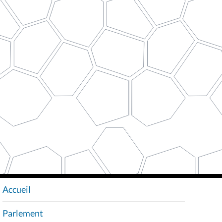
Accueil
N
A
Parlement
V