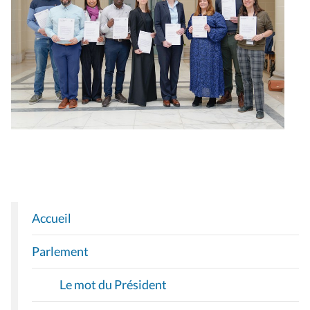
Accueil
N
A
Parlement
V
I
Le mot du Président
G
A
Qui sommes-nous ?